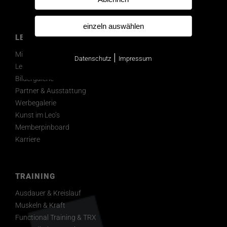
einzeln auswählen
LEO’S
Mitglied werden
|
Datenschutz
Impressum
Leistungsspektrum
Bildergalerie
Partner & Ausstattung
Werbegalerie
Kunst im Leo’s
Memberpinboard
Karriere
TRAINING
Ausdauer & Kreislauf
Muskeln & Kraft
Functional Training & TRX