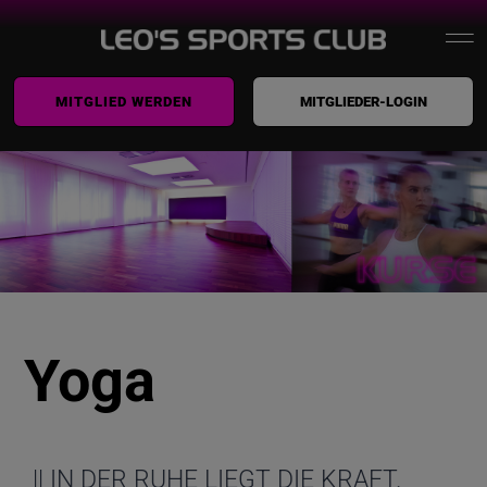
Zum
To
Inhalt
springen
MITGLIED WERDEN
MITGLIEDER-LOGIN
Home
Na
Leo’s
Training
Kurse
Prävention / Therapie
Yoga
Yogastudio
Wellness
|| IN DER RUHE LIEGT DIE KRAFT.