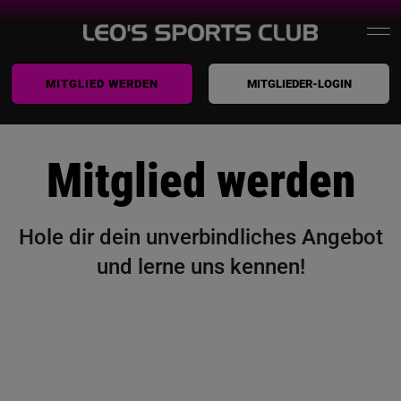
Zum
To
Inhalt
springen
MITGLIED WERDEN
MITGLIEDER-LOGIN
Home
Na
Leo’s
Mitglied werden
Training
Hole dir dein unverbindliches Angebot
Kurse
und lerne uns kennen!
Prävention / Therapie
Yogastudio
Wellness