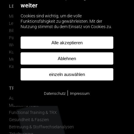
weiter
LEO’S
Cookies sind wichtig, um die volle
Mitglied werden
Funktionsfähigkeit zu gewährleisten. Mit der
Leistungsspektrum
Nutzung stimmst du dem Einsatz von Cookies zu.
Bildergalerie
Partner & Ausstattung
Alle akzeptieren
Werbegalerie
Kunst im Leo’s
Ablehnen
Memberpinboard
Karriere
einzeln auswählen
TRAINING
|
Datenschutz
Impressum
Ausdauer & Kreislauf
Muskeln & Kraft
Functional Training & TRX
Gesundheit & Faszien
Betreuung & Stoffwechselanalysen