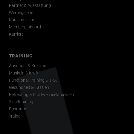
Partner & Ausstattung
Kontakt
Werbegalerie
Kunst im Leo’s
Memberpinboard
Karriere
TRAINING
Ausdauer & Kreislauf
Muskeln & Kraft
Functional Training & TRX
Gesundheit & Faszien
Betreuung & Stoffwechselanalysen
Zirkeltraining
Boxraum
Trainer