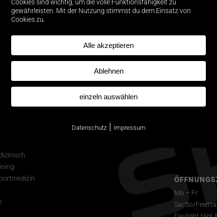
Cookies sind wichtig, um die volle Funktionsfähigkeit zu
YOGASTUDIO
KONTAKT
gewährleisten. Mit der Nutzung stimmst du dem Einsatz von
Cookies zu.
Yoga
Kontakt / Anf
Pilates
Mitgliedschaf
Alle akzeptieren
oning | Kurse
Trainer
Kurse
Health & Mind | Kurse
LEO’S SPORT
se
Leopoldstr. 1
Ablehnen
80802 Münch
WELLNESS
einzeln auswählen
info@leos.tv
Sauna
Sanarium
|
Datenschutz
Impressum
Telefon
Dampfbad
THERAPIE
Beratung
Lichttherapie
izinisch
ining
portmedizin
ÖFFNUNGS
Mo – Fr
p
Sa/So/Feiert
Daylight tägl. 