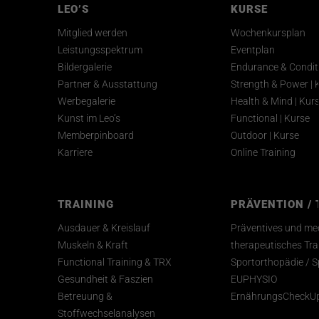
LEO’S
KURSE
Mitglied werden
Wochenkursplan
Leistungsspektrum
Eventplan
Bildergalerie
Endurance & Conditi
Partner & Ausstattung
Strength & Power | 
Werbegalerie
Health & Mind | Kur
Kunst im Leo’s
Functional | Kurse
Memberpinboard
Outdoor | Kurse
Karriere
Online Training
TRAINING
PRÄVENTION / 
Ausdauer & Kreislauf
Präventives und med
Muskeln & Kraft
therapeutisches Tra
Functional Training & TRX
Sportorthopädie / S
Gesundheit & Faszien
EUPHYSIO
Betreuung &
ErnährungsCheckU
Stoffwechselanalysen