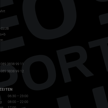
ahrt
t
S CLUB
1a+b
en
089 3838 99 11
089 3838 99 12
ZEITEN
06:30 – 23:00
ag
08:00 – 22:00
bis
17:00