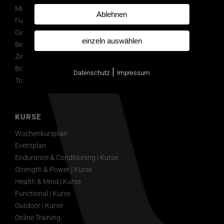
Muskeln & Kraft
Ablehnen
Functional Training & TRX
Gesundheit & Faszien
einzeln auswählen
Betreuung & Stoffwechselanalysen
Zirkeltraining
Boxraum
|
Datenschutz
Impressum
Trainer
KURSE
Wochenkursplan
Eventplan
Endurance & Conditioning | Kurse
Strength & Power | Kurse
Health & Mind | Kurse
Functional | Kurse
Outdoor | Kurse
Online Training