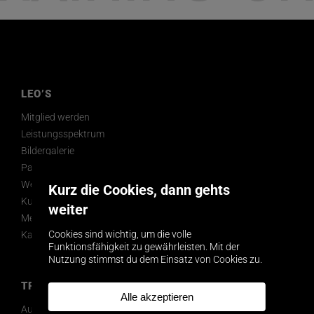
LEO’S
Mitglied werden
Leistungsspektrum
Bildergalerie
Partner & Ausstattung
Werbegalerie
Kurz die Cookies, dann gehts
Kunst im Leo’s
weiter
Memberpinboard
Cookies sind wichtig, um die volle
Karriere
Funktionsfähigkeit zu gewährleisten. Mit der
Nutzung stimmst du dem Einsatz von Cookies zu.
TRAINING
Alle akzeptieren
Ausdauer & Kreislauf