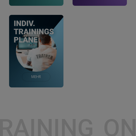
MEHR
RAINING
ONL